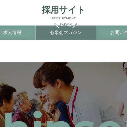
採用サイト
RECRUITMENT
求人情報
心泉会マガジン
お問い