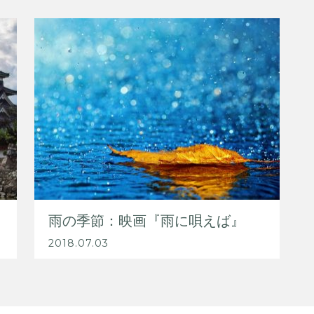
雨の季節：映画『雨に唄えば』
2018.07.03