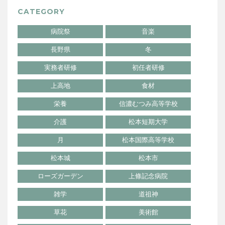
CATEGORY
病院祭
音楽
長野県
冬
実務者研修
初任者研修
上高地
食材
栄養
信濃むつみ高等学校
介護
松本短期大学
月
松本国際高等学校
松本城
松本市
ローズガーデン
上條記念病院
雑学
道祖神
草花
美術館