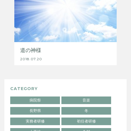
道の神様
2018.07.20
CATEGORY
病院祭
音楽
長野県
冬
実務者研修
初任者研修