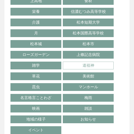
上高地
食材
栄養
信濃むつみ高等学校
介護
松本短期大学
月
松本国際高等学校
松本城
松本市
ローズガーデン
上條記念病院
雑学
道祖神
草花
美術館
昆虫
マンホール
名言格言ことわざ
梅雨
映画
雑談
地域の様子
お知らせ
イベント