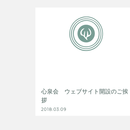
心泉会 ウェブサイト開設のご挨
拶
2018.03.09