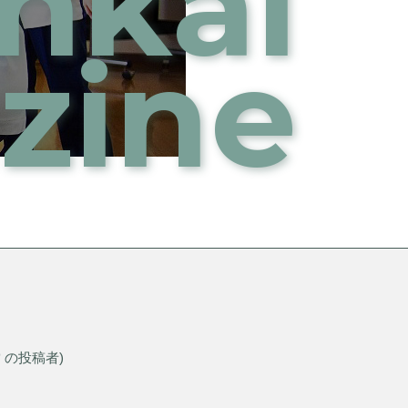
nkai
zine
 の投稿者)