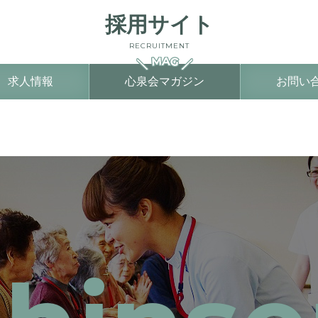
採用サイト
RECRUITMENT
求人情報
心泉会マガジン
お問い