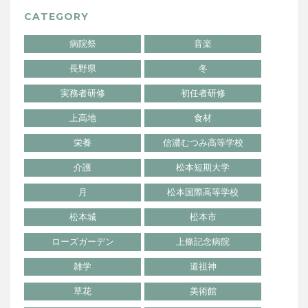
CATEGORY
病院祭
音楽
長野県
冬
実務者研修
初任者研修
上高地
食材
栄養
信濃むつみ高等学校
介護
松本短期大学
月
松本国際高等学校
松本城
松本市
ローズガーデン
上條記念病院
雑学
道祖神
草花
美術館