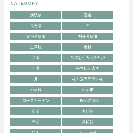
CATEGORY
病院祭
音楽
長野県
冬
実務者研修
初任者研修
上高地
食材
栄養
信濃むつみ高等学校
介護
松本短期大学
月
松本国際高等学校
松本城
松本市
ローズガーデン
上條記念病院
雑学
道祖神
草花
美術館
昆虫
マンホール