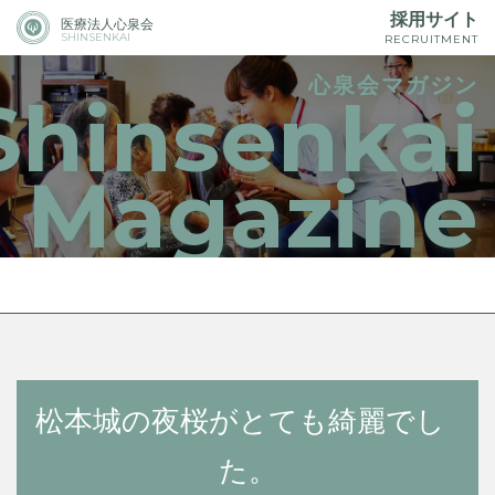
採用サイト
医療法人心泉会
SHINSENKAI
RECRUITMENT
心泉会マガジン
Shinsenkai
Magazine
松本城の夜桜がとても綺麗でし
た。